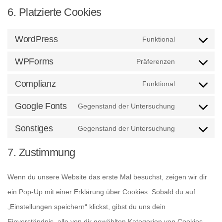
6. Platzierte Cookies
WordPress
Funktional
Consent
WPForms
Präferenzen
to
Consent
service
Complianz
Funktional
to
wordpress
Consent
service
Google Fonts
Gegenstand der Untersuchung
to
wpforms
Consent
service
Sonstiges
Gegenstand der Untersuchung
to
complianz
Consent
service
7. Zustimmung
to
google-
service
fonts
Wenn du unsere Website das erste Mal besuchst, zeigen wir dir
sonstiges
ein Pop-Up mit einer Erklärung über Cookies. Sobald du auf
„Einstellungen speichern“ klickst, gibst du uns dein
Einverständnis, alle von dir gewählten Kategorien von Cookies